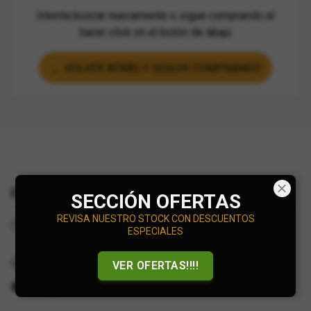
Intenta buscar nuevamente o sigue comprando al
hacer click en el botón de abajo
← VOLVER ATRÁS Y SEGUIR COMPRANDO
Encuéntranos
SECCIÓN OFERTAS
REVISA NUESTRO STOCK CON DESCUENTOS
Horas de trabajo:
ESPECIALES
Tienda Online
+56927375377
VER OFERTAS!!!!
info@minidiecast.cl