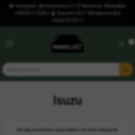
📸 Instagram: @minidiecast.cl | 🕒 Reservas: WhatsApp
+56935171026 | 🤖 Soporte 24/7: Minidiecast Bot
+56927375377
0
Isuzu
No hay productos disponibles en esta categoría.