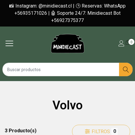
📸 Instagram: @minidiecast.cl | 🕒 Reservas: WhatsApp
+56935171026 | 🤖 Soporte 24/7: Minidiecast Bot
+56927375377
0
Volvo
3 Producto(s)
0
FILTROS