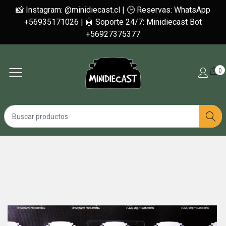
📸 Instagram: @minidiecast.cl | 🕒 Reservas: WhatsApp
+56935171026 | 🤖 Soporte 24/7: Minidiecast Bot
+56927375377
0