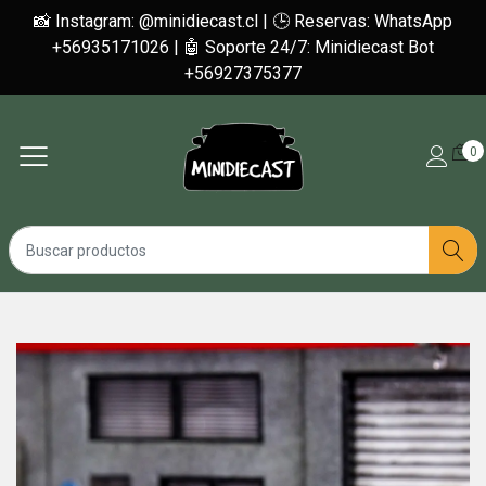
📸 Instagram: @minidiecast.cl | 🕒 Reservas: WhatsApp
+56935171026 | 🤖 Soporte 24/7: Minidiecast Bot
+56927375377
0