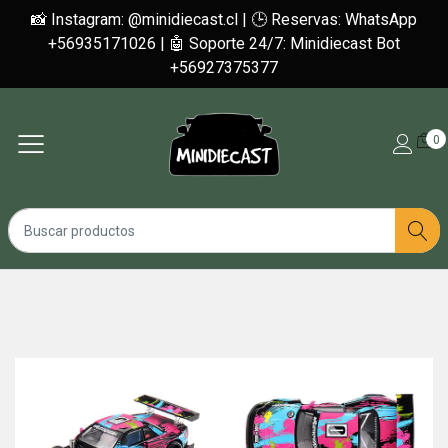
📸 Instagram: @minidiecast.cl | 🕒 Reservas: WhatsApp
+56935171026 | 🤖 Soporte 24/7: Minidiecast Bot
+56927375377
0