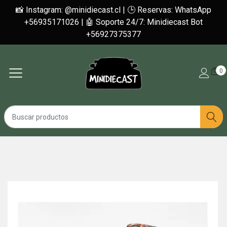
📸 Instagram: @minidiecast.cl | 🕒 Reservas: WhatsApp
+56935171026 | 🤖 Soporte 24/7: Minidiecast Bot
+56927375377
0