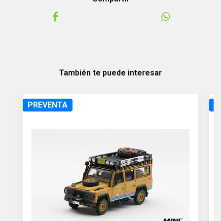
También te puede interesar
PREVENTA
P