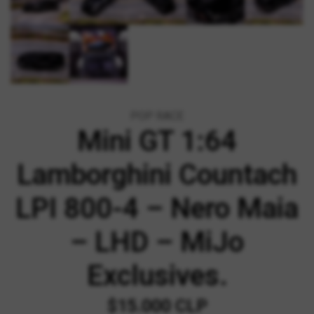
POP RACE
Mini GT 1:64
Lamborghini Countach
LPI 800-4 – Nero Maia
– LHD – MiJo
Exclusives.
$15.000 CLP