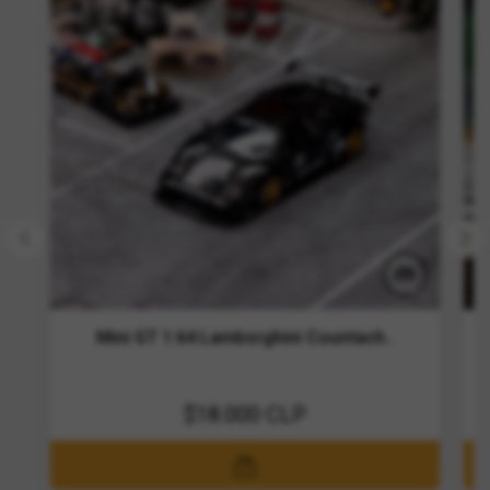
Mini GT 1:64 Lamborghini Countach..
$18.000 CLP