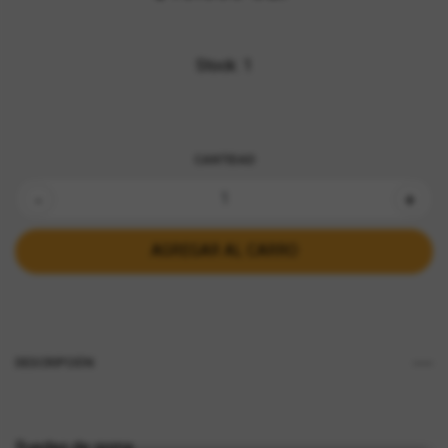
Stock:
1
CANTIDAD
-
+
DESCRIPCIÓN
Ruedas de goma