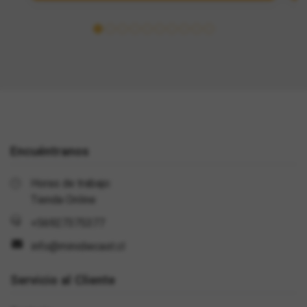
Encuéntranos
Horas de trabajo:
Tienda Online
+56927375377
info@minidiecast.cl
Servicio al Cliente