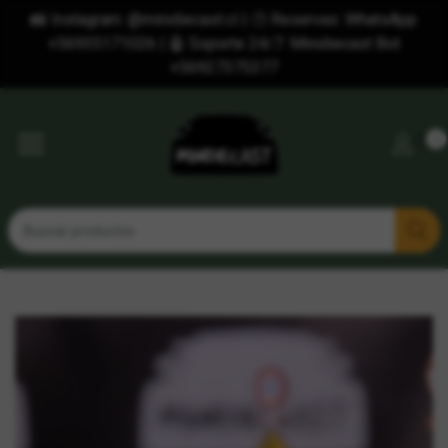
📸 Instagram: @minidiecast.cl | 🕒 Reservas: WhatsApp
+56935171026 | 🤖 Soporte 24/7: Minidiecast Bot
+56927375377
0