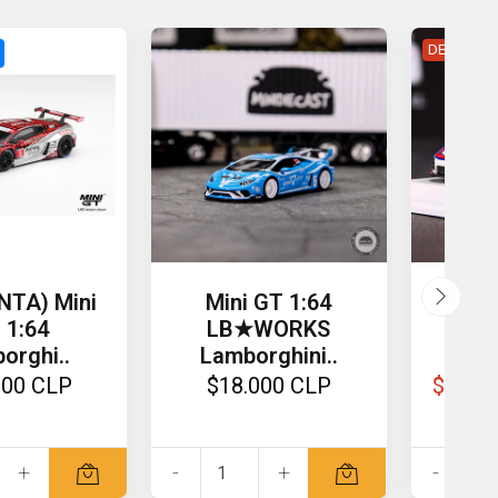
DESCUENT
NTA) Mini
Mini GT 1:64
Min
 1:64
LB★WORKS
Pors
orghi..
Lamborghini..
000 CLP
$18.000 CLP
$30.0
+
-
+
-