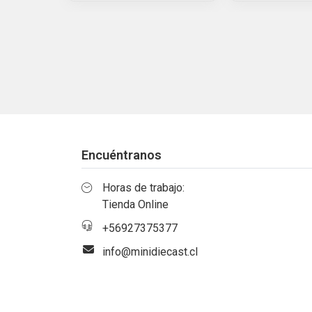
Encuéntranos
Horas de trabajo:
Tienda Online
+56927375377
info@minidiecast.cl