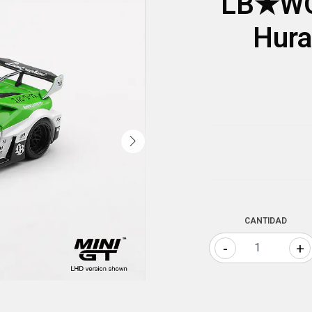
LB★WO
Hura
CANTIDAD
-
+