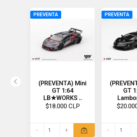
PREVENTA
PREVENTA
(PREVENTA) Mini
(PREVENT
GT 1:64
GT 1
LB★WORKS ..
Lambor
$18.000 CLP
$20.00
-
+
-