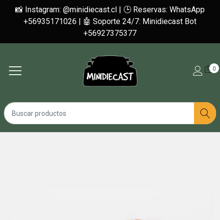
📸 Instagram: @minidiecast.cl | 🕒 Reservas: WhatsApp
+56935171026 | 🤖 Soporte 24/7: Minidiecast Bot
+56927375377
0