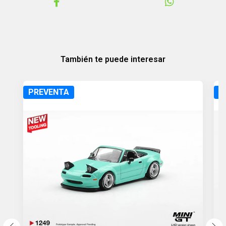
También te puede interesar
PREVENTA
P