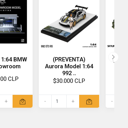
 1:64 BMW
(PREVENTA)
(PREV
howroom
Aurora Model 1:64
Mi
992 ..
000 CLP
$30.000 CLP
$2
+
-
+
-