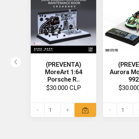
(PREVENTA)
(PREV
MoreArt 1:64
Aurora Mo
Porsche R..
992 
$30.000 CLP
$30.00
-
+
-