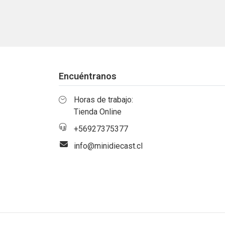
Encuéntranos
Horas de trabajo:
Tienda Online
+56927375377
info@minidiecast.cl