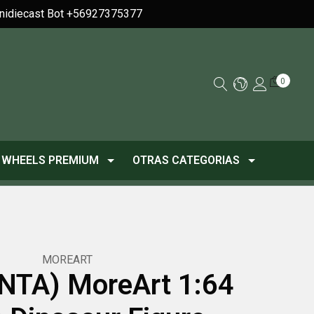
Minidiecast Bot +56927375377
0
 WHEELS PREMIUM
OTRAS CATEGORIAS
MOREART
NTA) MoreArt 1:64