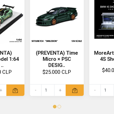
ENTA)
(PREVENTA) Time
MoreArt
del 1:64
Micro × PSC
4S S
..
DESIG..
$40.
0 CLP
$25.000 CLP
+
-
+
-