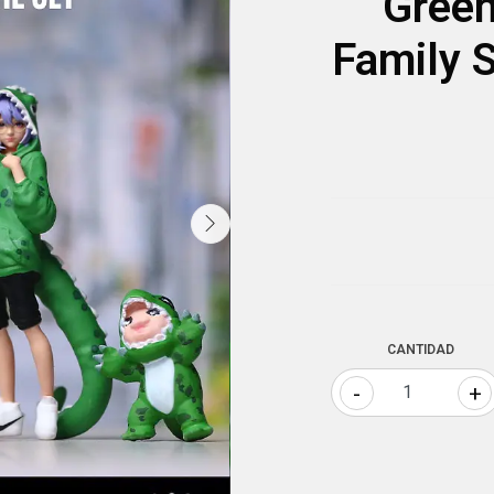
Green
Family S
CANTIDAD
-
+