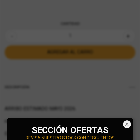
CANTIDAD
-
+
DESCRIPCIÓN
ARRIBO ESTIMADO MAYO 2026.
resina. incluye moto y piloto
SECCIÓN OFERTAS
Escala 1:64
REVISA NUESTRO STOCK CON DESCUENTOS