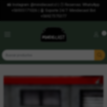
📸 Instagram: @minidiecast.cl | 🕒 Reservas: WhatsApp
+56935171026 | 🤖 Soporte 24/7: Minidiecast Bot
+56927375377
0