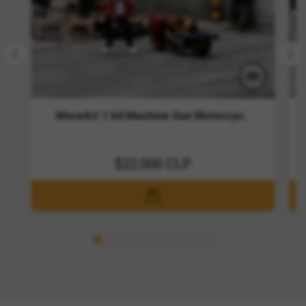
MoreArt 1:64 Machine Gun Motorcyc..
$22.000 CLP