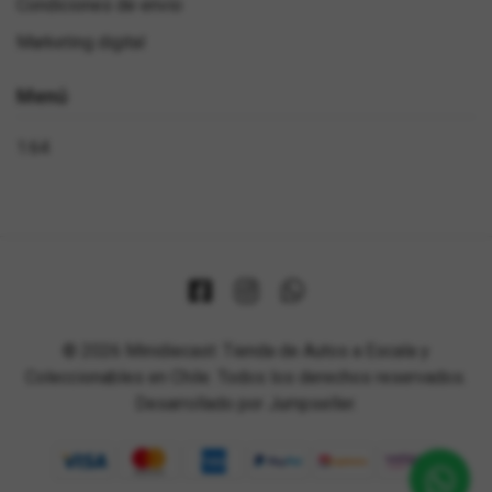
Condiciones de envio
Marketing digital
Menú
1:64
© 2026 Minidiecast: Tienda de Autos a Escala y
Coleccionables en Chile. Todos los derechos reservados.
Desarrollado por Jumpseller
.