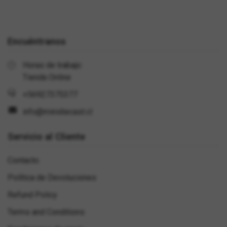
Encuéntranos
Horas de trabajo:
Tienda Online
+56927375377
info@minidiecast.cl
Servicio al Cliente
Contacto
Política de Devoluciones
Refund Policy
Terms and Conditions