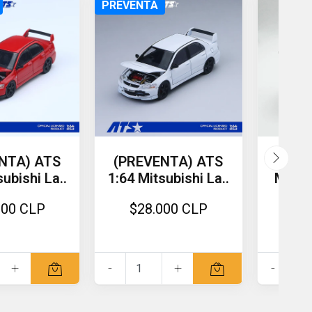
PREVENTA
NTA) ATS
(PREVENTA) ATS
WO
ubishi La..
1:64 Mitsubishi La..
Mitsu
000 CLP
$28.000 CLP
$5
+
-
+
-