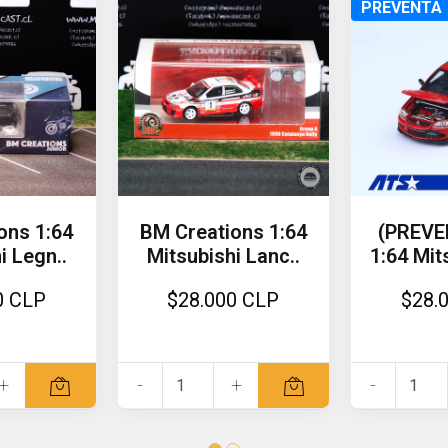
PREVENTA
ons 1:64
BM Creations 1:64
(PREVE
i Legn..
Mitsubishi Lanc..
1:64 Mits
0 CLP
$28.000 CLP
$28.
+
-
+
-