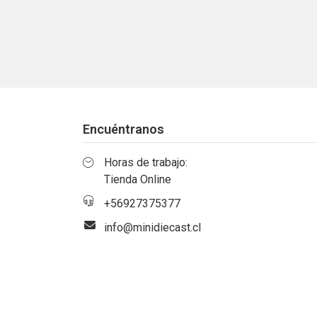
Encuéntranos
Horas de trabajo:
Tienda Online
+56927375377
info@minidiecast.cl