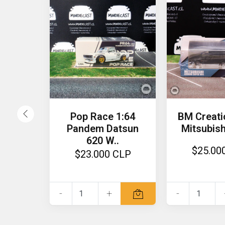
Pop Race 1:64
BM Creati
Pandem Datsun
Mitsubish
620 W..
$25.00
$23.000 CLP
-
+
-