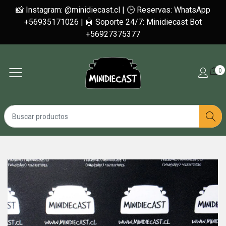
📸 Instagram: @minidiecast.cl | 🕒 Reservas: WhatsApp
+56935171026 | 🤖 Soporte 24/7: Minidiecast Bot
+56927375377
0