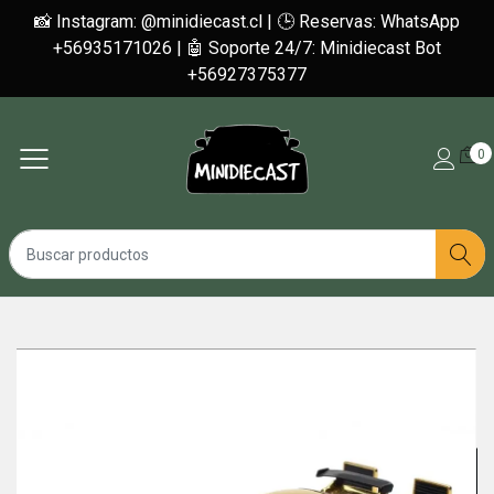
📸 Instagram: @minidiecast.cl | 🕒 Reservas: WhatsApp
+56935171026 | 🤖 Soporte 24/7: Minidiecast Bot
+56927375377
0