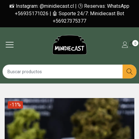
📸 Instagram: @minidiecast.cl | 🕒 Reservas: WhatsApp
+56935171026 | 🤖 Soporte 24/7: Minidiecast Bot
+56927375377
0
-11%