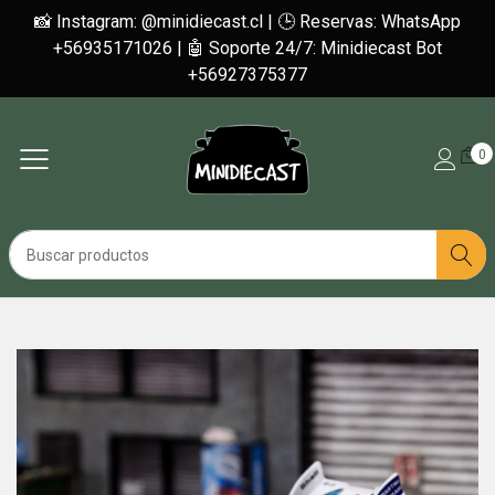
📸 Instagram: @minidiecast.cl | 🕒 Reservas: WhatsApp
+56935171026 | 🤖 Soporte 24/7: Minidiecast Bot
+56927375377
0