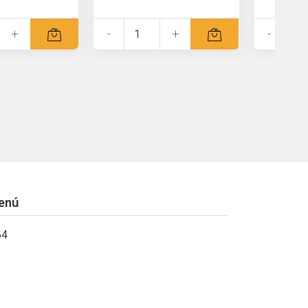
+
-
+
-
enú
64