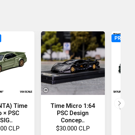
PREVEN
NTA) Time
Time Micro 1:64
(PREV
o × PSC
PSC Design
Mi
SIG..
Concep..
000 CLP
$30.000 CLP
$2