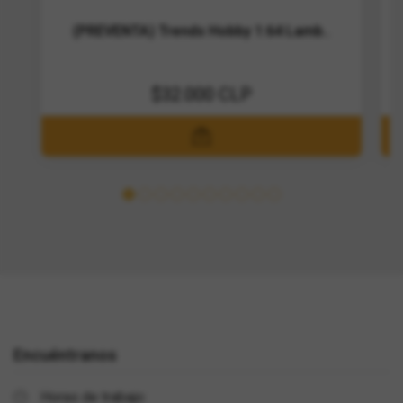
(PREVENTA) Trends Hobby 1:64 Lamb..
$32.000 CLP
Encuéntranos
Horas de trabajo: