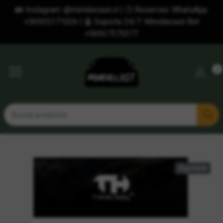
📸 Instagram: @minidiecast.cl | 🕒 Reservas: WhatsApp
+56935171026 | 🤖 Soporte 24/7: Minidiecast Bot
+56927375377
0
Agotado