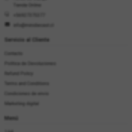
Tienda Online
+56927375377
info@minidiecast.cl
Servicio al Cliente
Contacto
Política de Devoluciones
Refund Policy
Terms and Conditions
Condiciones de envio
Marketing digital
Menú
1:64