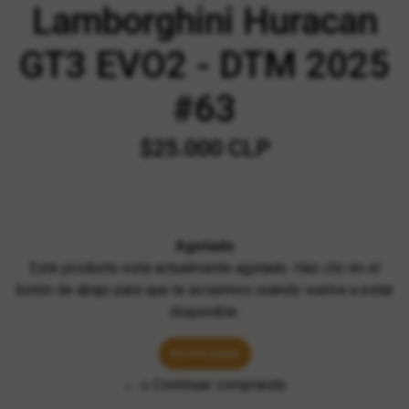
Lamborghini Huracan
GT3 EVO2 - DTM 2025
#63
$25.000 CLP
Agotado
Este producto está actualmente agotado. Haz clic en el
botón de abajo para que te avisemos cuando vuelva a estar
disponible.
NOTIFICARME
← o Continuar comprando