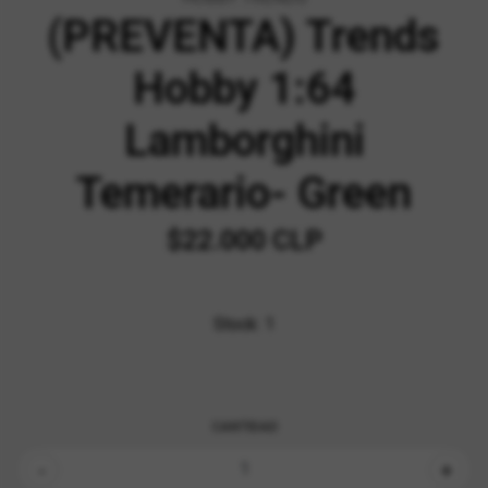
(PREVENTA) Trends
Hobby 1:64
Lamborghini
Temerario- Green
$22.000 CLP
Stock:
1
CANTIDAD
-
+