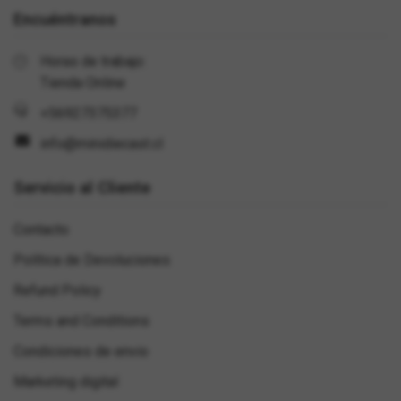
Encuéntranos
Horas de trabajo:
Tienda Online
+56927375377
info@minidiecast.cl
Servicio al Cliente
Contacto
Política de Devoluciones
Refund Policy
Terms and Conditions
Condiciones de envio
Marketing digital