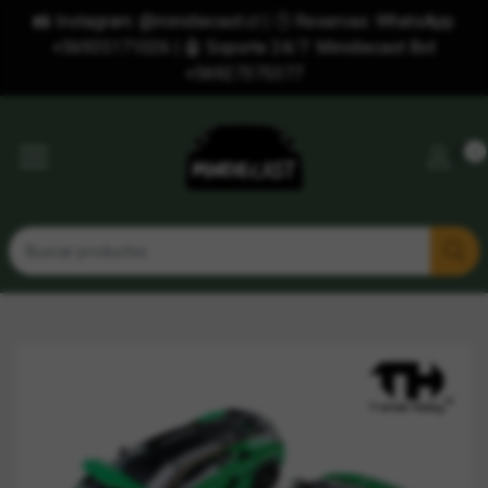
📸 Instagram: @minidiecast.cl | 🕒 Reservas: WhatsApp
+56935171026 | 🤖 Soporte 24/7: Minidiecast Bot
+56927375377
0