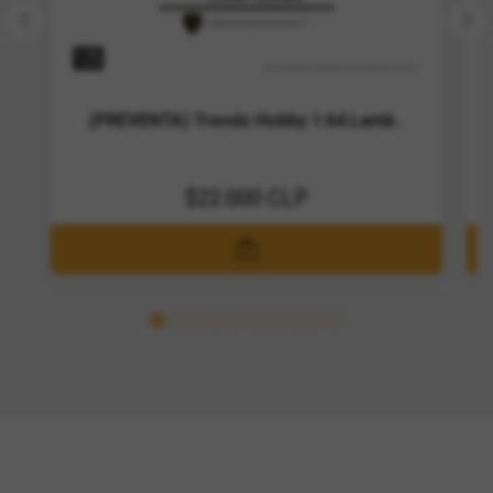
(PREVENTA) Trends Hobby 1:64 Lamb..
$22.000 CLP