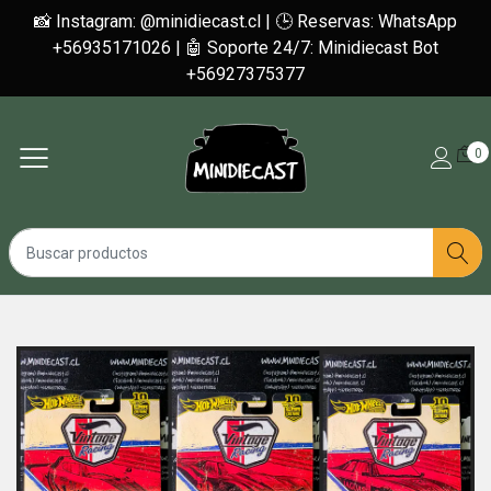
📸 Instagram: @minidiecast.cl | 🕒 Reservas: WhatsApp
+56935171026 | 🤖 Soporte 24/7: Minidiecast Bot
+56927375377
0