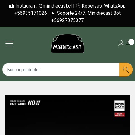
📸 Instagram: @minidiecast.cl | 🕒 Reservas: WhatsApp
+56935171026 | 🤖 Soporte 24/7: Minidiecast Bot
+56927375377
0