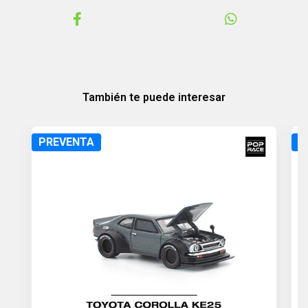
También te puede interesar
PREVENTA
P