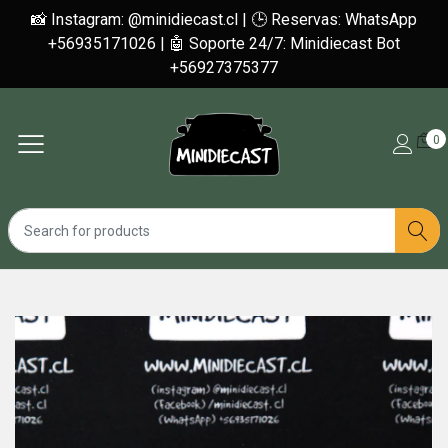
📸 Instagram: @minidiecast.cl | 🕒 Reservas: WhatsApp
+56935171026 | 🤖 Soporte 24/7: Minidiecast Bot
+56927375377
0