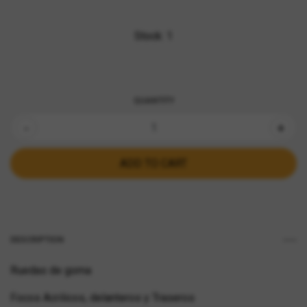
Stock:
1
QUANTITY
-
+
DESCRIPTION
Ruedas de goma
Focos Acrilicos, delanteros y Traseros