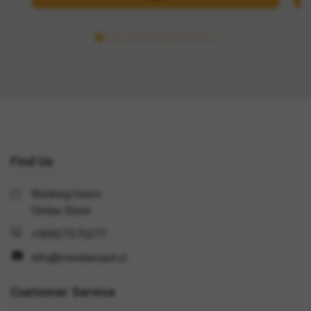
Find Us
Working hours:
Online Store
+56927375377
info@minidiecast.cl
Customer Service