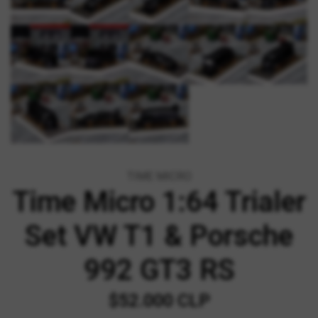
TIME MICRO
Time Micro 1:64 Trialer
Set VW T1 & Porsche
992 GT3 RS
$52.000 CLP