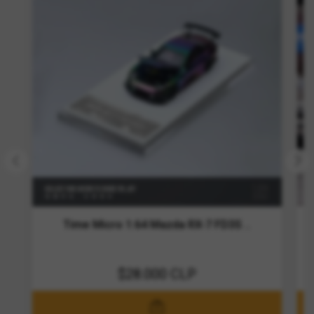
Time Micro 1:64 Mazda RX-7 FD3S ..
$28.000 CLP