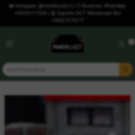
📸 Instagram: @minidiecast.cl | 🕒 Reservas: WhatsApp
+56935171026 | 🤖 Soporte 24/7: Minidiecast Bot
+56927375377
0