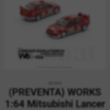
WORKS
(PREVENTA) WORKS
1:64 Mitsubishi Lancer